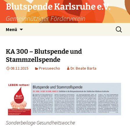
Zum
Blutspende Karlsruhe e.V.
Inhalt
Gemeinnütziger Förderverein
springen
Suchen
Menü
nach:
KA 300 – Blutspende und
Stammzellspende
08.12.2015
Presseecho
Dr. Beate Barta
Sonderbeilage Gesundheitswoche