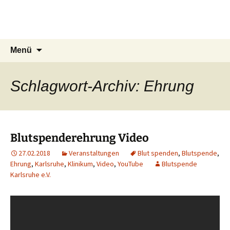
Zum
Blutspende Karlsruhe e.V.
Inhalt
Gemeinnütziger Förderverein
springen
Suchen
Menü
nach:
Schlagwort-Archiv: Ehrung
Blutspenderehrung Video
27.02.2018
Veranstaltungen
Blut spenden
,
Blutspende
,
Ehrung
,
Karlsruhe
,
Klinikum
,
Video
,
YouTube
Blutspende
Karlsruhe e.V.